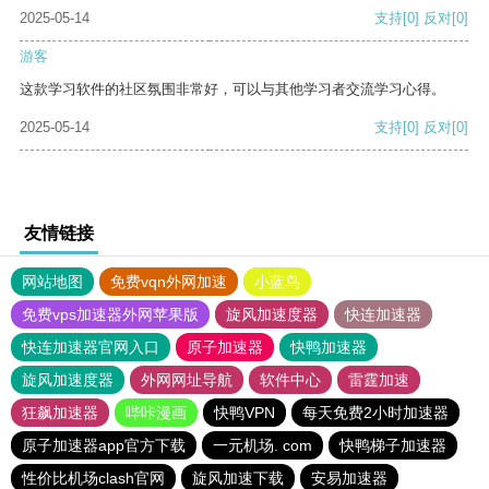
2025-05-14
支持
[0]
反对
[0]
游客
这款学习软件的社区氛围非常好，可以与其他学习者交流学习心得。
2025-05-14
支持
[0]
反对
[0]
友情链接
网站地图
免费vqn外网加速
小蓝鸟
免费vps加速器外网苹果版
旋风加速度器
快连加速器
快连加速器官网入口
原子加速器
快鸭加速器
旋风加速度器
外网网址导航
软件中心
雷霆加速
狂飙加速器
哔咔漫画
快鸭VPN
每天免费2小时加速器
原子加速器app官方下载
一元机场. com
快鸭梯子加速器
性价比机场clash官网
旋风加速下载
安易加速器