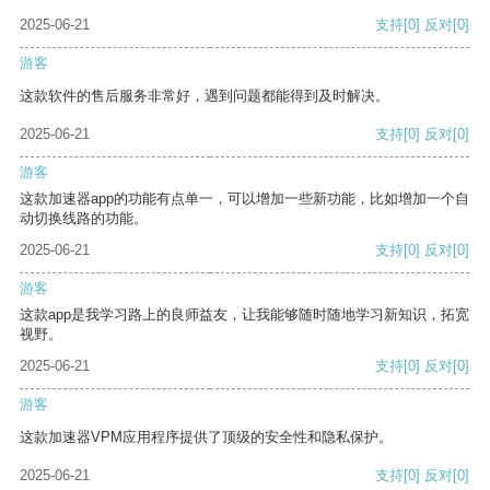
2025-06-21
支持
[0]
反对
[0]
游客
这款软件的售后服务非常好，遇到问题都能得到及时解决。
2025-06-21
支持
[0]
反对
[0]
游客
这款加速器app的功能有点单一，可以增加一些新功能，比如增加一个自
动切换线路的功能。
2025-06-21
支持
[0]
反对
[0]
游客
这款app是我学习路上的良师益友，让我能够随时随地学习新知识，拓宽
视野。
2025-06-21
支持
[0]
反对
[0]
游客
这款加速器VPM应用程序提供了顶级的安全性和隐私保护。
2025-06-21
支持
[0]
反对
[0]