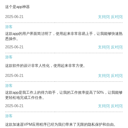
这个是app神器
2025-06-21
支持
[0]
反对
[0]
游客
这款app的用户界面简洁明了，使用起来非常容易上手，让我能够快速熟
悉操作。
2025-06-21
支持
[0]
反对
[0]
游客
这款软件的设计非常人性化，使用起来非常方便。
2025-06-21
支持
[0]
反对
[0]
游客
这款app是我工作上的得力助手，让我的工作效率提高了50%，让我能够
更轻松地完成工作任务。
2025-06-21
支持
[0]
反对
[0]
游客
这款加速器VPM应用程序已经为我们带来了无限的隐私保护和自由。