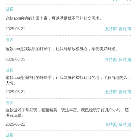
游客
这款app的功能非常丰富，可以满足我不同的社交需求。
2025-06-21
支持
[0]
反对
[0]
游客
这款app是我娱乐的好帮手，让我能够放松身心，享受美好时光。
2025-06-21
支持
[0]
反对
[0]
游客
这款app是我旅行的好帮手，让我能够轻松找到目的地，了解当地的风土
人情。
2025-06-21
支持
[0]
反对
[0]
游客
这款游戏非常好玩，画面精美，玩法丰富。我已经玩了好几个小时，还
没有玩腻。
2025-06-21
支持
[0]
反对
[0]
游客