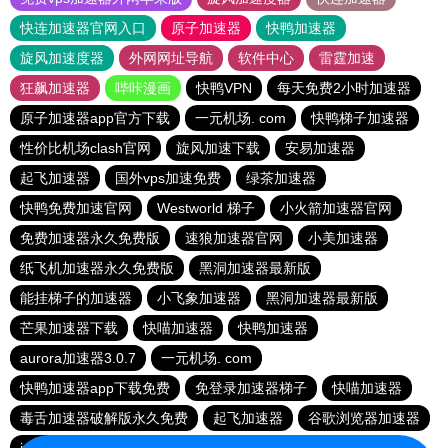
快连加速器官网入口
原子加速器
快鸭加速器
旋风加速度器
外网网址导航
软件中心
雷霆加速
狂飙加速器
哔咔漫画
快鸭VPN
每天免费2小时加速器
原子加速器app官方下载
一元机场. com
快鸭梯子加速器
性价比机场clash官网
旋风加速下载
安易加速器
起飞加速器
国外vps加速免费
绿茶加速器
快鸭免费加速官网
Westworld 梯子
小火箭加速器官网
免费加速器永久免费版
速狼加速器官网
小美加速器
纸飞机加速器永久免费版
黑洞加速器最新版
能挂梯子的加速器
小飞象加速器
黑洞加速器最新版
芒果加速器下载
快喵加速器
快鸭加速器
aurora加速器3.0.7
一元机场. com
快鸭加速器app下载免费
免登录加速器梯子
快喵加速器
毒舌加速器破解版永久免费
起飞加速器
谷歌浏览器加速器