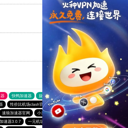
支持
[0]
反对
[0]
支持
[0]
反对
[0]
速器
快鸭加速器
旋风加速度器
外网网址导航
软件中心
器
性价比机场clash官网
旋风加速下载
安易加速器
速狼加速器官网
小美加速器
纸飞机加速器永久免费版
a加速器3.0.7
一元机场. com
快鸭加速器app下载免费