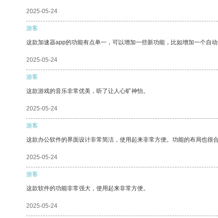
2025-05-24
游客
这款加速器app的功能有点单一，可以增加一些新功能，比如增加一个自
2025-05-24
游客
这款游戏的音乐非常优美，听了让人心旷神怡。
2025-05-24
游客
这款办公软件的界面设计非常简洁，使用起来非常方便。功能的布局也很
2025-05-24
游客
这款软件的功能非常强大，使用起来非常方便。
2025-05-24