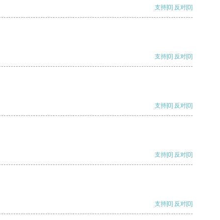
支持
[0]
反对
[0]
支持
[0]
反对
[0]
支持
[0]
反对
[0]
支持
[0]
反对
[0]
支持
[0]
反对
[0]