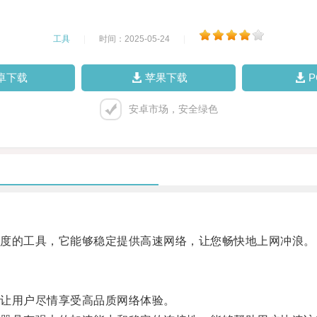
工具
|
时间：2025-05-24
|
卓下载
苹果下载
安卓市场，安全绿色
度的工具，它能够稳定提供高速网络，让您畅快地上网冲浪。
让用户尽情享受高品质网络体验。