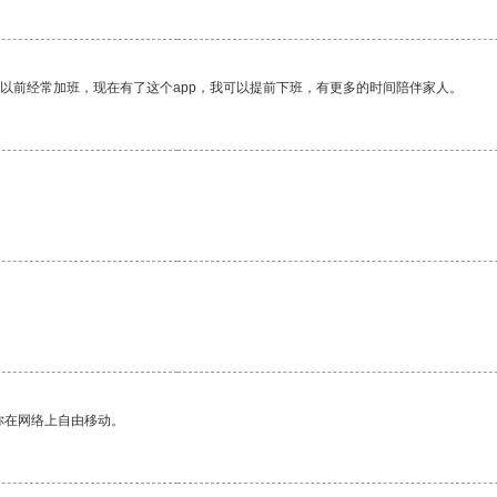
我以前经常加班，现在有了这个app，我可以提前下班，有更多的时间陪伴家人。
你在网络上自由移动。